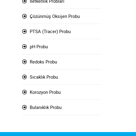
İletkenlik Probları
Çözünmüş Oksijen Probu
PTSA (Tracer) Probu
pH Probu
Redoks Probu
Sıcaklık Probu
Korozyon Probu
Bulanıklık Probu