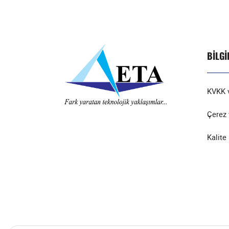
BILG
KVKK v
Çerez 
Kalite 