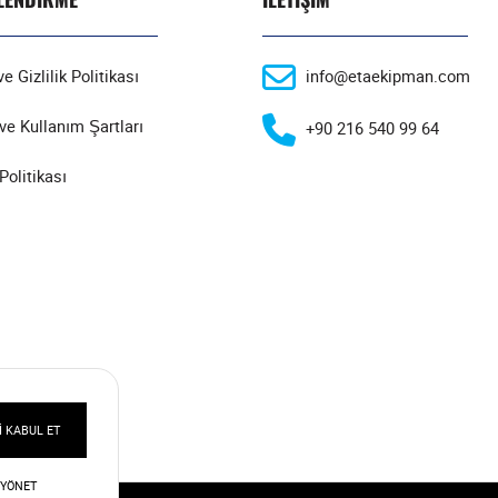
e Gizlilik Politikası
info@etaekipman.com
ve Kullanım Şartları
+90 216 540 99 64
Politikası
 KABUL ET
 YÖNET