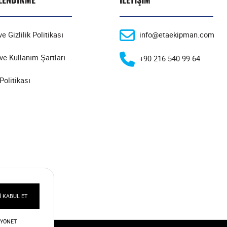
e Gizlilik Politikası
info@etaekipman.com
ve Kullanım Şartları
+90 216 540 99 64
Politikası
 KABUL ET
 YÖNET