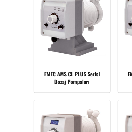
EMEC AMS CL PLUS Serisi
E
Dozaj Pompaları