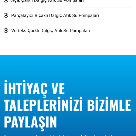
Parçalayıcı Bıçaklı Dalgıç Atık Su Pompaları
Vorteks Çarklı Dalgıç Atık Su Pompaları
İHTIYAÇ VE
TALEPLERINIZI BIZIMLE
PAYLAŞIN